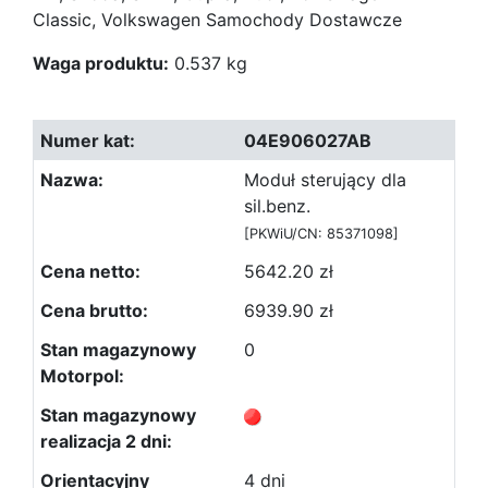
Classic, Volkswagen Samochody Dostawcze
Waga produktu:
0.537 kg
04E906027AB
Moduł sterujący dla
sil.benz.
[PKWiU/CN: 85371098]
5642.20 zł
6939.90 zł
0
4 dni