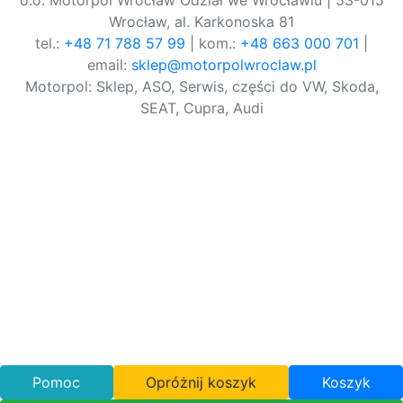
o.o. Motorpol Wrocław Odział we Wrocławiu | 53-015
Wrocław, al. Karkonoska 81
tel.:
+48 71 788 57 99
| kom.:
+48 663 000 701
|
email:
sklep@motorpolwroclaw.pl
Motorpol: Sklep, ASO, Serwis, części do VW, Skoda,
SEAT, Cupra, Audi
Pomoc
Opróżnij koszyk
Koszyk