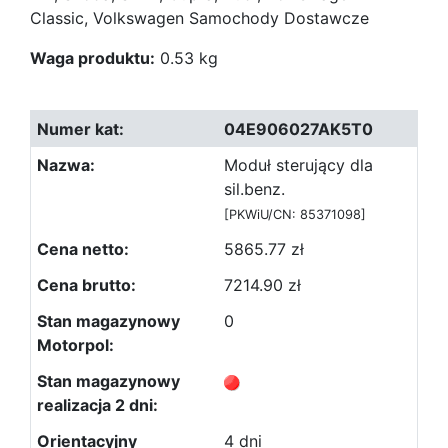
Classic, Volkswagen Samochody Dostawcze
Waga produktu:
0.53 kg
04E906027AK5T0
Moduł sterujący dla
sil.benz.
[PKWiU/CN: 85371098]
5865.77 zł
7214.90 zł
0
4 dni