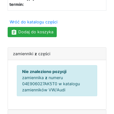
Wróć do katalogu części
Dodaj do koszyka
zamienniki
z
części
Nie znaleziono pozycji
zamiennika
z
numeru
04E906027AK5T0 w katalogu
zamienników VW/Audi