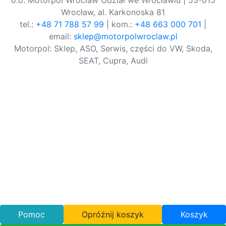
o.o. Motorpol Wrocław Odział we Wrocławiu | 53-015
Wrocław, al. Karkonoska 81
tel.:
+48 71 788 57 99
| kom.:
+48 663 000 701
|
email:
sklep@motorpolwroclaw.pl
Motorpol: Sklep, ASO, Serwis, części do VW, Skoda,
SEAT, Cupra, Audi
Pomoc
Opróżnij koszyk
Koszyk