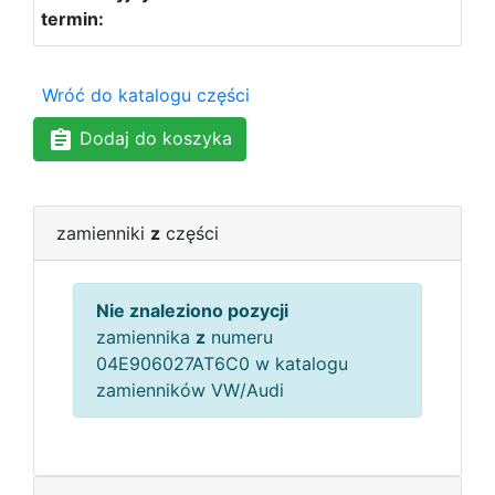
Wróć do katalogu części
Dodaj do koszyka
zamienniki
z
części
Nie znaleziono pozycji
zamiennika
z
numeru
04E906027AT6C0 w katalogu
zamienników VW/Audi