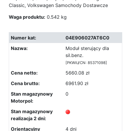
Classic, Volkswagen Samochody Dostawcze
Waga produktu:
0.542 kg
04E906027AT6C0
Moduł sterujący dla
sil.benz.
[PKWiU/CN: 85371098]
5660.08 zł
6961.90 zł
0
4 dni