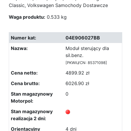
Classic, Volkswagen Samochody Dostawcze
Waga produktu:
0.533 kg
04E906027BB
Moduł sterujący dla
sil.benz.
[PKWiU/CN: 85371098]
4899.92 zł
6026.90 zł
0
4 dni