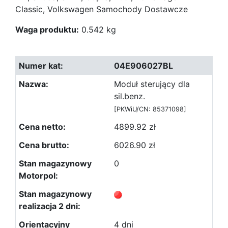
Classic, Volkswagen Samochody Dostawcze
Waga produktu:
0.542 kg
04E906027BL
Moduł sterujący dla
sil.benz.
[PKWiU/CN: 85371098]
4899.92 zł
6026.90 zł
0
4 dni