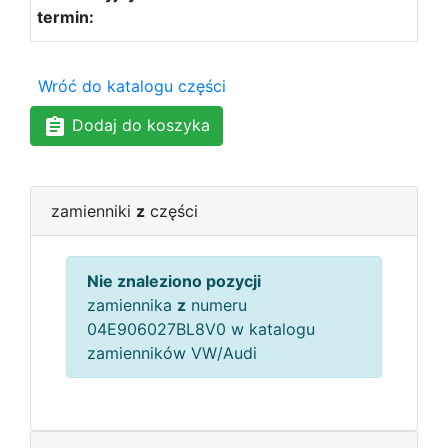
Wróć do katalogu części
Dodaj do koszyka
zamienniki
z
części
Nie znaleziono pozycji
zamiennika
z
numeru
04E906027BL8V0 w katalogu
zamienników VW/Audi