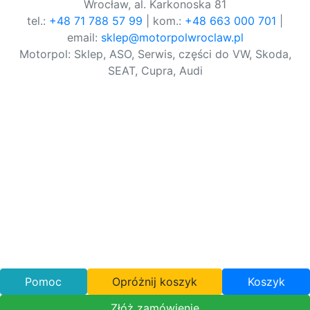
Wrocław, al. Karkonoska 81
tel.:
+48 71 788 57 99
| kom.:
+48 663 000 701
|
email:
sklep@motorpolwroclaw.pl
Motorpol: Sklep, ASO, Serwis, części do VW, Skoda,
SEAT, Cupra, Audi
Pomoc
Opróżnij koszyk
Koszyk
Złóż zamówienie