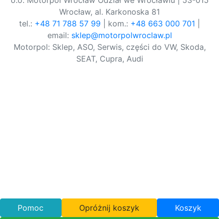
o.o. Motorpol Wrocław Odział we Wrocławiu | 53-015
Wrocław, al. Karkonoska 81
tel.:
+48 71 788 57 99
| kom.:
+48 663 000 701
|
email:
sklep@motorpolwroclaw.pl
Motorpol: Sklep, ASO, Serwis, części do VW, Skoda,
SEAT, Cupra, Audi
Pomoc
Opróżnij koszyk
Koszyk