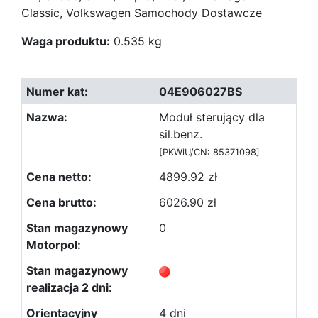
Classic, Volkswagen Samochody Dostawcze
Waga produktu:
0.535 kg
04E906027BS
Moduł sterujący dla
sil.benz.
[PKWiU/CN: 85371098]
4899.92 zł
6026.90 zł
0
4 dni