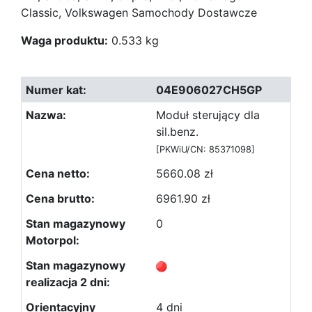
Classic, Volkswagen Samochody Dostawcze
Waga produktu:
0.533 kg
04E906027CH5GP
Moduł sterujący dla
sil.benz.
[PKWiU/CN: 85371098]
5660.08 zł
6961.90 zł
0
4 dni