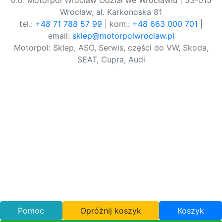
o.o. Motorpol Wrocław Odział we Wrocławiu | 53-015
Wrocław, al. Karkonoska 81
tel.:
+48 71 788 57 99
| kom.:
+48 663 000 701
|
email:
sklep@motorpolwroclaw.pl
Motorpol: Sklep, ASO, Serwis, części do VW, Skoda,
SEAT, Cupra, Audi
Pomoc
Opróżnij koszyk
Koszyk