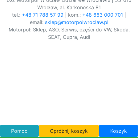
o.o. Motorpol Wrocław Odział we Wrocławiu | 53-015
Wrocław, al. Karkonoska 81
tel.:
+48 71 788 57 99
| kom.:
+48 663 000 701
|
email:
sklep@motorpolwroclaw.pl
Motorpol: Sklep, ASO, Serwis, części do VW, Skoda,
SEAT, Cupra, Audi
Pomoc
Opróżnij koszyk
Koszyk