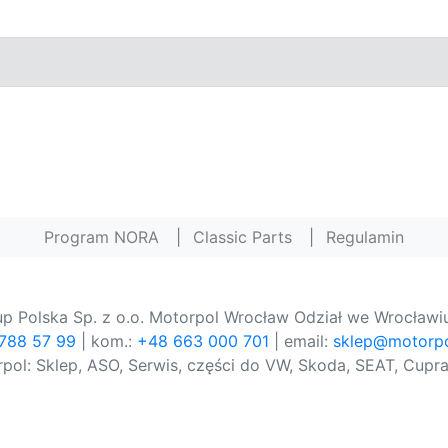
Program NORA
|
Classic Parts
|
Regulamin
p Polska Sp. z o.o. Motorpol Wrocław Odział we Wrocławiu
 788 57 99
| kom.:
+48 663 000 701
| email:
sklep@motorpo
pol: Sklep, ASO, Serwis, części do VW, Skoda, SEAT, Cupra