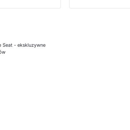
e Seat - ekskluzywne
ków