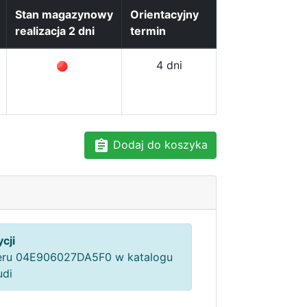
Stan magazynowy
Orientacyjny
realizacja 2 dni
termin
4 dni
Dodaj do koszyka
cji
ru 04E906027DA5F0 w katalogu
udi