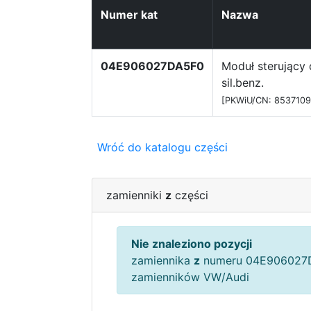
Numer kat
Nazwa
04E906027DA5F0
Moduł sterujący 
sil.benz.
[PKWiU/CN: 8537109
Wróć do katalogu części
zamienniki
z
części
Nie znaleziono pozycji
zamiennika
z
numeru 04E906027D
zamienników VW/Audi