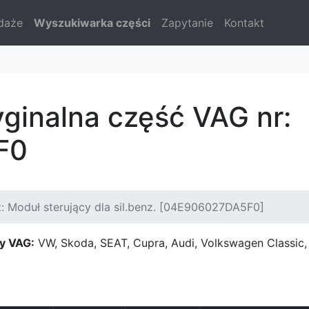
daże
Wyszukiwarka części
Zapytanie
Kontakt
yginalna część VAG nr:
F0
: Moduł sterujący dla sil.benz. [04E906027DA5F0]
y VAG:
VW, Skoda, SEAT, Cupra, Audi, Volkswagen Classi