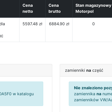
Cena
Cena
Stan magazynowy
netto
brutto
Motorpol
dla
5597.48 zł
6884.90 zł
0
8]
zamienniki
na
część
Nie znaleziono pozy
A5F0 w katalogu
zamiennika
na
nume
zamienników VW/A