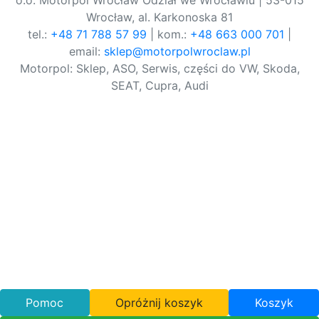
o.o. Motorpol Wrocław Odział we Wrocławiu | 53-015
Wrocław, al. Karkonoska 81
tel.:
+48 71 788 57 99
| kom.:
+48 663 000 701
|
email:
sklep@motorpolwroclaw.pl
Motorpol: Sklep, ASO, Serwis, części do VW, Skoda,
SEAT, Cupra, Audi
Pomoc
Opróżnij koszyk
Koszyk