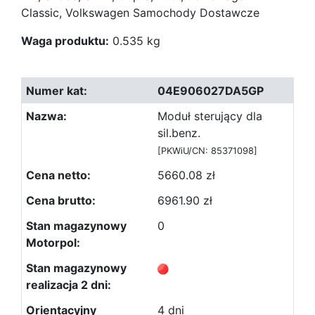
Classic, Volkswagen Samochody Dostawcze
Waga produktu:
0.535 kg
04E906027DA5GP
Moduł sterujący dla
sil.benz.
[PKWiU/CN: 85371098]
5660.08 zł
6961.90 zł
0
4 dni