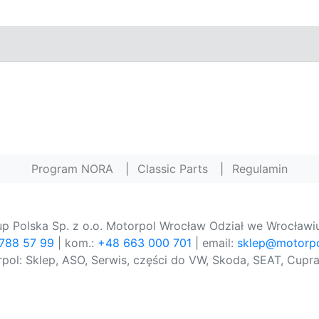
Program NORA
|
Classic Parts
|
Regulamin
p Polska Sp. z o.o. Motorpol Wrocław Odział we Wrocławiu
 788 57 99
| kom.:
+48 663 000 701
| email:
sklep@motorpo
pol: Sklep, ASO, Serwis, części do VW, Skoda, SEAT, Cupra