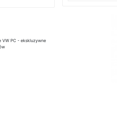
e VW PC - ekskluzywne
ków