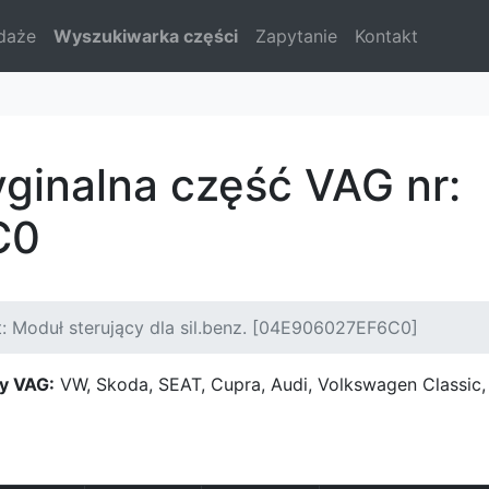
daże
Wyszukiwarka części
Zapytanie
Kontakt
yginalna część VAG nr:
C0
: Moduł sterujący dla sil.benz. [04E906027EF6C0]
y VAG:
VW, Skoda, SEAT, Cupra, Audi, Volkswagen Classi