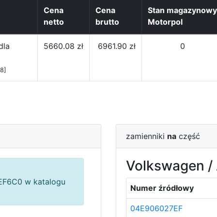
Cena
Cena
Stan magazynowy
netto
brutto
Motorpol
dla
5660.08 zł
6961.90 zł
0
8]
zamienniki
na
część
Volkswagen / 
F6C0 w katalogu
Numer źródłowy
04E906027EF