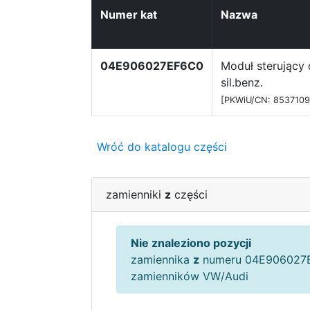
Numer kat
Nazwa
04E906027EF6C0
Moduł sterujący 
sil.benz.
[PKWiU/CN: 8537109
Wróć do katalogu części
zamienniki
z
części
Nie znaleziono pozycji
zamiennika
z
numeru 04E906027E
zamienników VW/Audi