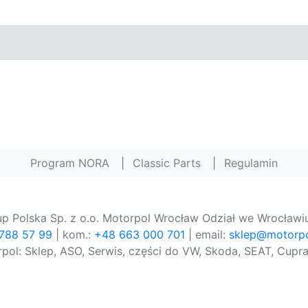
Program NORA
|
Classic Parts
|
Regulamin
p Polska Sp. z o.o. Motorpol Wrocław Odział we Wrocławiu
 788 57 99
| kom.:
+48 663 000 701
| email:
sklep@motorpo
pol: Sklep, ASO, Serwis, części do VW, Skoda, SEAT, Cupra