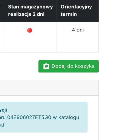
y
Stan magazynowy
Orientacyjny
realizacja 2 dni
termin
4 dni
Dodaj do koszyka
cji
ru 04E906027ET5G0 w katalogu
udi