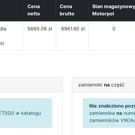
Cena
Cena
Stan magazynow
netto
brutto
Motorpol
dla
5660.08 zł
6961.90 zł
0
8]
zamienniki
na
część
Nie znaleziono pozy
T5G0 w katalogu
zamiennika
na
nume
zamienników VW/A