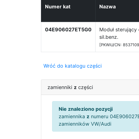
Numer kat
Nazwa
04E906027ET5G0
Moduł sterujący 
sil.benz.
[PKWiU/CN: 8537109
Wróć do katalogu części
zamienniki
z
części
Nie znaleziono pozycji
zamiennika
z
numeru 04E906027E
zamienników VW/Audi