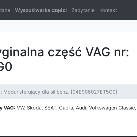
daże
Wyszukiwarka części
Zapytanie
Kontakt
yginalna część VAG nr:
G0
: Moduł sterujący dla sil.benz. [04E906027ET5G0]
y VAG:
VW, Skoda, SEAT, Cupra, Audi, Volkswagen Classi