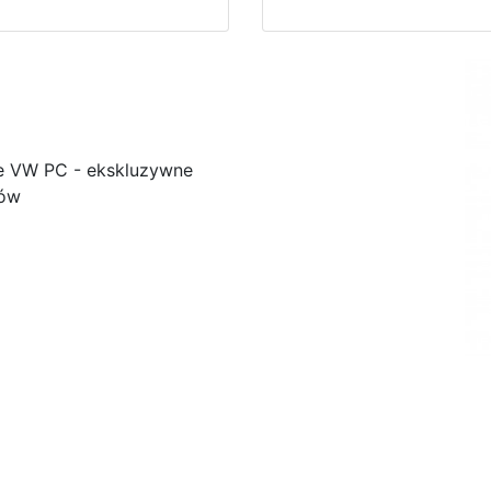
e VW PC - ekskluzywne
ków