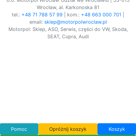
o.o. Motorpol Wrocław Odział we Wrocławiu | 53-015
Wrocław, al. Karkonoska 81
tel.:
+48 71 788 57 99
| kom.:
+48 663 000 701
|
email:
sklep@motorpolwroclaw.pl
Motorpol: Sklep, ASO, Serwis, części do VW, Skoda,
SEAT, Cupra, Audi
Pomoc
Opróżnij koszyk
Koszyk