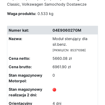
Classic, Volkswagen Samochody Dostawcze
Waga produktu:
0.533 kg
04E906027GM
Moduł sterujący dla
sil.benz.
[PKWiU/CN: 85371098]
5660.08 zł
6961.90 zł
0
4 dni