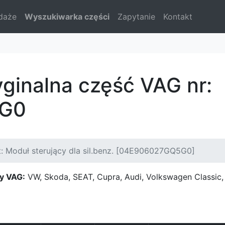
daże
Wyszukiwarka części
Zapytanie
Kontakt
yginalna część VAG nr:
G0
: Moduł sterujący dla sil.benz. [04E906027GQ5G0]
y VAG:
VW, Skoda, SEAT, Cupra, Audi, Volkswagen Classi