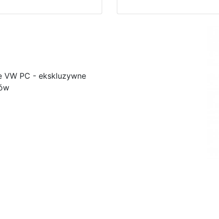
e VW PC - ekskluzywne
ków