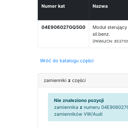
Numer kat
Nazwa
04E906027GQ5G0
Moduł sterujący
sil.benz.
[PKWiU/CN: 853710
Wróć do katalogu części
zamienniki
z
części
Nie znaleziono pozycji
zamiennika
z
numeru 04E906027G
zamienników VW/Audi