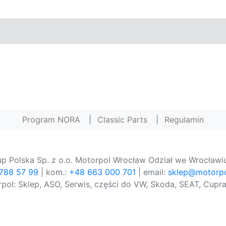
Program NORA
|
Classic Parts
|
Regulamin
p Polska Sp. z o.o. Motorpol Wrocław Odział we Wrocławiu
 788 57 99
| kom.:
+48 663 000 701
| email:
sklep@motorpo
pol: Sklep, ASO, Serwis, części do VW, Skoda, SEAT, Cupra