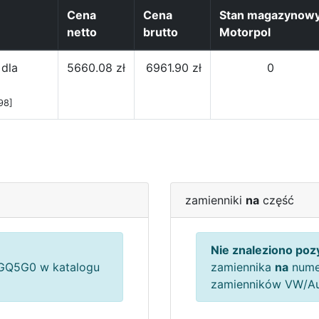
Cena
Cena
Stan magazynow
netto
brutto
Motorpol
 dla
5660.08 zł
6961.90 zł
0
98]
zamienniki
na
część
Nie znaleziono pozy
Q5G0 w katalogu
zamiennika
na
nume
zamienników VW/A