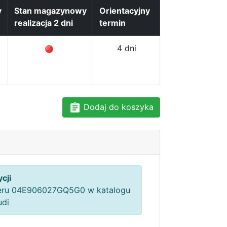
y
Stan magazynowy
Orientacyjny
realizacja 2 dni
termin
4 dni
Dodaj do koszyka
cji
ru 04E906027GQ5G0 w katalogu
udi