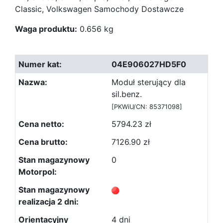
Classic, Volkswagen Samochody Dostawcze
Waga produktu:
0.656 kg
04E906027HD5F0
Moduł sterujący dla
sil.benz.
[PKWiU/CN: 85371098]
5794.23 zł
7126.90 zł
0
4 dni