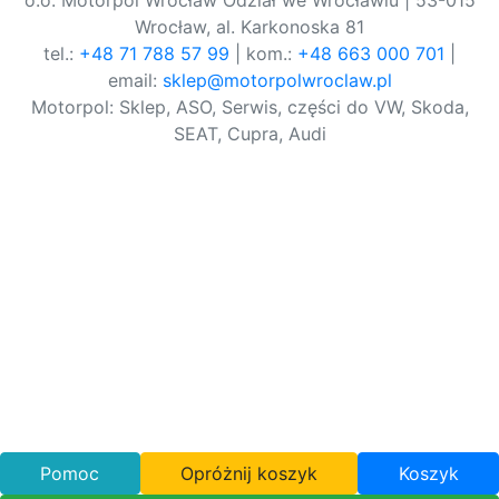
o.o. Motorpol Wrocław Odział we Wrocławiu | 53-015
Wrocław, al. Karkonoska 81
tel.:
+48 71 788 57 99
| kom.:
+48 663 000 701
|
email:
sklep@motorpolwroclaw.pl
Motorpol: Sklep, ASO, Serwis, części do VW, Skoda,
SEAT, Cupra, Audi
Pomoc
Opróżnij koszyk
Koszyk