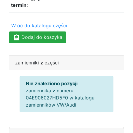
Wróć do katalogu części
Dodaj do koszyka
zamienniki
z
części
Nie znaleziono pozycji
zamiennika
z
numeru
04E906027HD5F0 w katalogu
zamienników VW/Audi