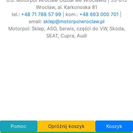
o.o. Motorpol Wrocław Odział we Wrocławiu | 53-015
Wrocław, al. Karkonoska 81
tel.:
+48 71 788 57 99
| kom.:
+48 663 000 701
|
email:
sklep@motorpolwroclaw.pl
Motorpol: Sklep, ASO, Serwis, części do VW, Skoda,
SEAT, Cupra, Audi
Pomoc
Opróżnij koszyk
Koszyk