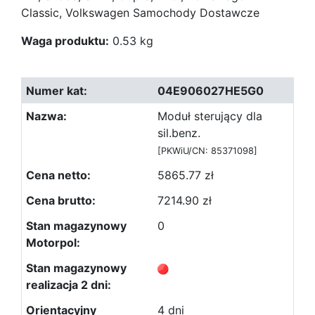
Classic, Volkswagen Samochody Dostawcze
Waga produktu:
0.53 kg
04E906027HE5G0
Moduł sterujący dla
sil.benz.
[PKWiU/CN: 85371098]
5865.77 zł
7214.90 zł
0
4 dni