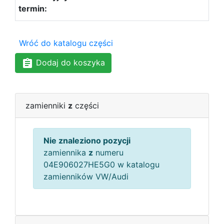
Wróć do katalogu części
Dodaj do koszyka
zamienniki
z
części
Nie znaleziono pozycji
zamiennika
z
numeru
04E906027HE5G0 w katalogu
zamienników VW/Audi