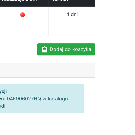
4 dni
Dodaj do koszyka
cji
ru 04E906027HQ w katalogu
udi