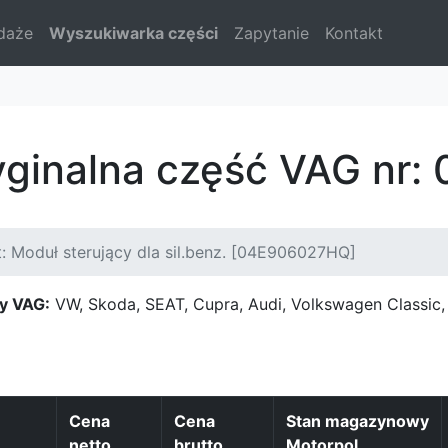
daże
Wyszukiwarka części
Zapytanie
Kontakt
ryginalna część VAG nr
: Moduł sterujący dla sil.benz. [04E906027HQ]
y VAG:
VW, Skoda, SEAT, Cupra, Audi, Volkswagen Classi
Cena
Cena
Stan magazynowy
netto
brutto
Motorpol