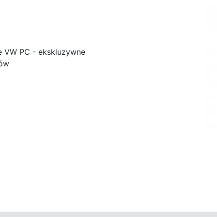
e VW PC - ekskluzywne
ków