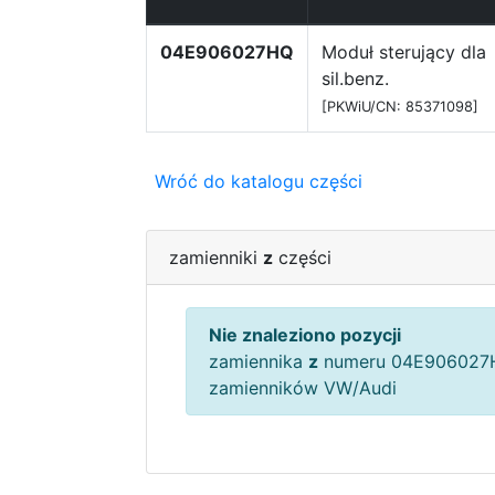
04E906027HQ
Moduł sterujący dla
sil.benz.
[PKWiU/CN: 85371098]
Wróć do katalogu części
zamienniki
z
części
Nie znaleziono pozycji
zamiennika
z
numeru 04E906027H
zamienników VW/Audi