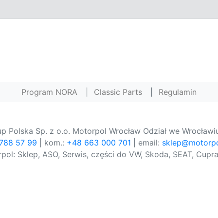
Program NORA
|
Classic Parts
|
Regulamin
p Polska Sp. z o.o. Motorpol Wrocław Odział we Wrocławiu
 788 57 99
| kom.:
+48 663 000 701
| email:
sklep@motorpo
pol: Sklep, ASO, Serwis, części do VW, Skoda, SEAT, Cupra