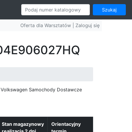
Szukaj
Oferta dla Warsztatów |
Zaloguj się
: 04E906027HQ
c, Volkswagen Samochody Dostawcze
Stan magazynowy
Orientacyjny
realizacja 2 dni
termin