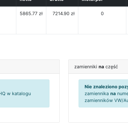
5865.77 zł
7214.90 zł
0
zamienniki
na
część
Nie znaleziono pozy
Q w katalogu
zamiennika
na
nume
zamienników VW/A