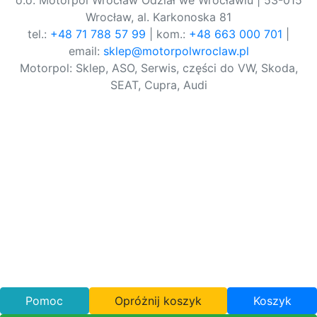
o.o. Motorpol Wrocław Odział we Wrocławiu | 53-015
Wrocław, al. Karkonoska 81
tel.:
+48 71 788 57 99
| kom.:
+48 663 000 701
|
email:
sklep@motorpolwroclaw.pl
Motorpol: Sklep, ASO, Serwis, części do VW, Skoda,
SEAT, Cupra, Audi
Pomoc
Opróżnij koszyk
Koszyk