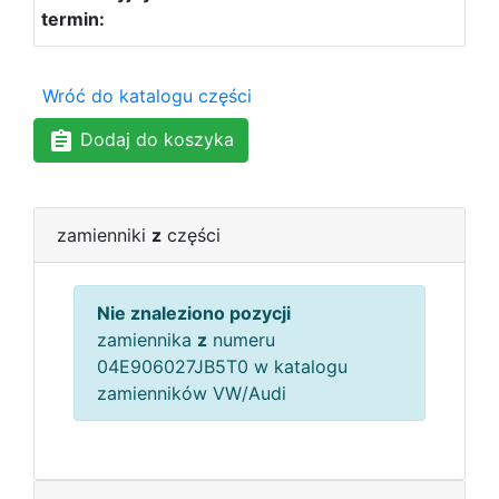
Wróć do katalogu części
Dodaj do koszyka
zamienniki
z
części
Nie znaleziono pozycji
zamiennika
z
numeru
04E906027JB5T0 w katalogu
zamienników VW/Audi