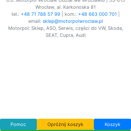
o.o. Motorpol Wrocław Odział we Wrocławiu | 53-015
Wrocław, al. Karkonoska 81
tel.:
+48 71 788 57 99
| kom.:
+48 663 000 701
|
email:
sklep@motorpolwroclaw.pl
Motorpol: Sklep, ASO, Serwis, części do VW, Skoda,
SEAT, Cupra, Audi
Pomoc
Opróżnij koszyk
Koszyk