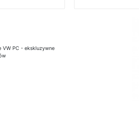
e VW PC - ekskluzywne
ków