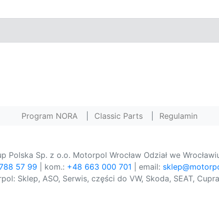
Program NORA
|
Classic Parts
|
Regulamin
p Polska Sp. z o.o. Motorpol Wrocław Odział we Wrocławiu
 788 57 99
| kom.:
+48 663 000 701
| email:
sklep@motorpo
pol: Sklep, ASO, Serwis, części do VW, Skoda, SEAT, Cupra