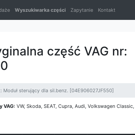
daże
Wyszukiwarka części
Zapytanie
Kontakt
yginalna część VAG nr:
50
: Moduł sterujący dla sil.benz. [04E906027JF550]
y VAG:
VW, Skoda, SEAT, Cupra, Audi, Volkswagen Classi