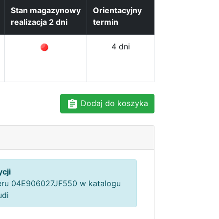
Stan magazynowy
Orientacyjny
realizacja 2 dni
termin
4 dni
Dodaj do koszyka
cji
ru 04E906027JF550 w katalogu
udi