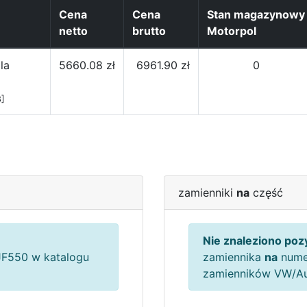
Cena
Cena
Stan magazynowy
netto
brutto
Motorpol
la
5660.08 zł
6961.90 zł
0
]
zamienniki
na
część
Nie znaleziono pozy
F550 w katalogu
zamiennika
na
nume
zamienników VW/A