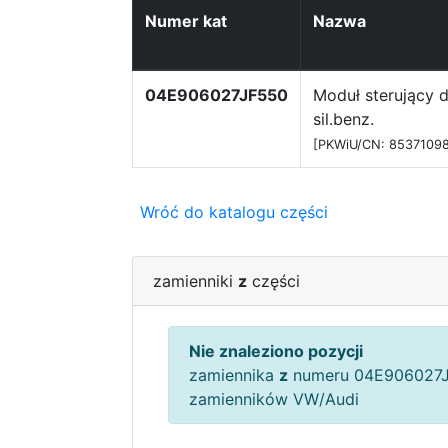
Numer kat
Nazwa
04E906027JF550
Moduł sterujący d
sil.benz.
[PKWiU/CN: 85371098
Wróć do katalogu części
zamienniki
z
części
Nie znaleziono pozycji
zamiennika
z
numeru 04E906027J
zamienników VW/Audi