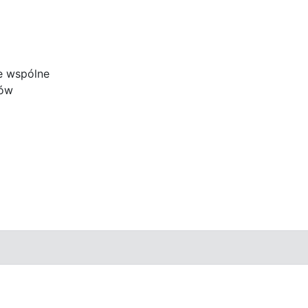
e wspólne
ków