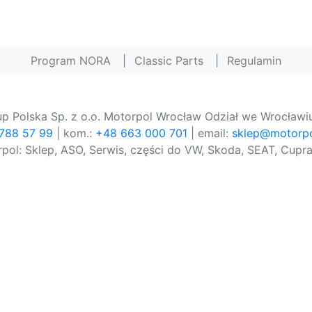
Program NORA
|
Classic Parts
|
Regulamin
p Polska Sp. z o.o. Motorpol Wrocław Odział we Wrocławiu
 788 57 99
| kom.:
+48 663 000 701
| email:
sklep@motorpo
pol: Sklep, ASO, Serwis, części do VW, Skoda, SEAT, Cupra