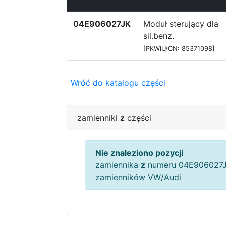
04E906027JK
Moduł sterujący dla
sil.benz.
[PKWiU/CN: 85371098]
Wróć do katalogu części
zamienniki
z
części
Nie znaleziono pozycji
zamiennika
z
numeru 04E906027J
zamienników VW/Audi