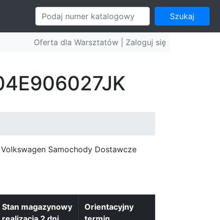
Szukaj
Oferta dla Warsztatów |
Zaloguj się
: 04E906027JK
c, Volkswagen Samochody Dostawcze
Stan magazynowy
Orientacyjny
realizacja 2 dni
termin