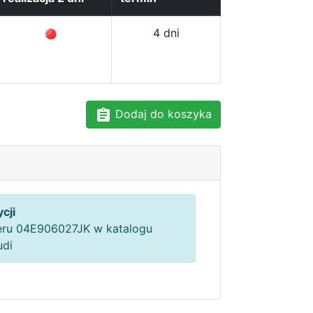
4 dni
Dodaj do koszyka
cji
ru 04E906027JK w katalogu
udi