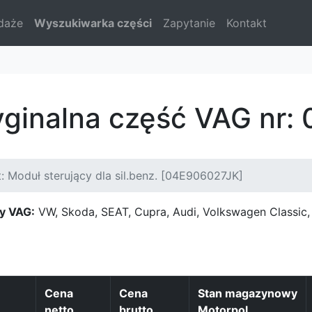
daże
Wyszukiwarka części
Zapytanie
Kontakt
yginalna część VAG nr
: Moduł sterujący dla sil.benz. [04E906027JK]
y VAG:
VW, Skoda, SEAT, Cupra, Audi, Volkswagen Classi
Cena
Cena
Stan magazynowy
netto
brutto
Motorpol