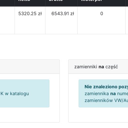
5320.25 zł
6543.91 zł
0
zamienniki
na
część
Nie znaleziono pozy
K w katalogu
zamiennika
na
nume
zamienników VW/A