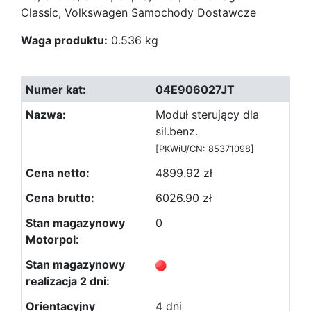
Classic, Volkswagen Samochody Dostawcze
Waga produktu:
0.536 kg
04E906027JT
Moduł sterujący dla
sil.benz.
[PKWiU/CN: 85371098]
4899.92 zł
6026.90 zł
0
4 dni