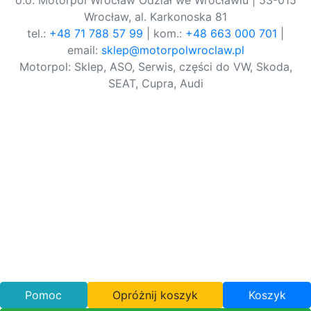
o.o. Motorpol Wrocław Odział we Wrocławiu | 53-015
Wrocław, al. Karkonoska 81
tel.:
+48 71 788 57 99
| kom.:
+48 663 000 701
|
email:
sklep@motorpolwroclaw.pl
Motorpol: Sklep, ASO, Serwis, części do VW, Skoda,
SEAT, Cupra, Audi
Pomoc
Opróżnij koszyk
Koszyk