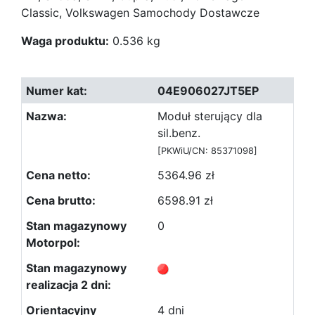
Classic, Volkswagen Samochody Dostawcze
Waga produktu:
0.536 kg
04E906027JT5EP
Moduł sterujący dla
sil.benz.
[PKWiU/CN: 85371098]
5364.96 zł
6598.91 zł
0
4 dni