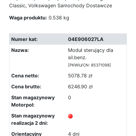
Classic, Volkswagen Samochody Dostawcze
Waga produktu:
0.538 kg
04E906027LA
Moduł sterujący dla
sil.benz.
[PKWiU/CN: 85371098]
5078.78 zł
6246.90 zł
0
4 dni