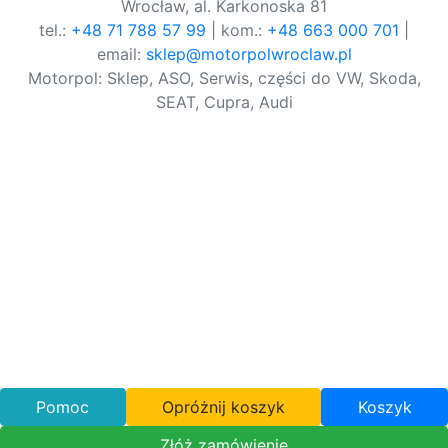
Wrocław, al. Karkonoska 81
tel.:
+48 71 788 57 99
| kom.:
+48 663 000 701
|
email:
sklep@motorpolwroclaw.pl
Motorpol: Sklep, ASO, Serwis, części do VW, Skoda,
SEAT, Cupra, Audi
Pomoc
Opróżnij koszyk
Koszyk
Złóż zamówienie