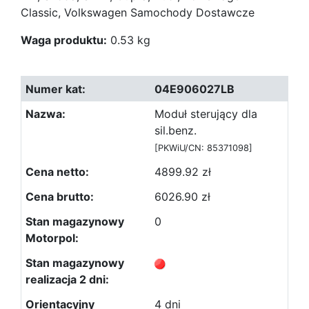
Classic, Volkswagen Samochody Dostawcze
Waga produktu:
0.53 kg
04E906027LB
Moduł sterujący dla
sil.benz.
[PKWiU/CN: 85371098]
4899.92 zł
6026.90 zł
0
4 dni