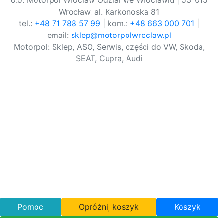
o.o. Motorpol Wrocław Odział we Wrocławiu | 53-015
Wrocław, al. Karkonoska 81
tel.:
+48 71 788 57 99
| kom.:
+48 663 000 701
|
email:
sklep@motorpolwroclaw.pl
Motorpol: Sklep, ASO, Serwis, części do VW, Skoda,
SEAT, Cupra, Audi
Pomoc
Opróżnij koszyk
Koszyk