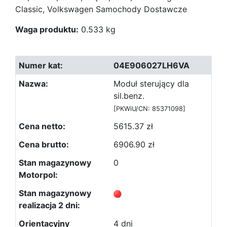
Classic, Volkswagen Samochody Dostawcze
Waga produktu:
0.533 kg
04E906027LH6VA
Moduł sterujący dla
sil.benz.
[PKWiU/CN: 85371098]
5615.37 zł
6906.90 zł
0
4 dni