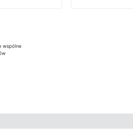
e wspólne
ków