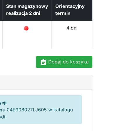
Stan magazynowy
Orientacyjny
realizacja 2 dni
termin
4 dni
Dodaj do koszyka
cji
ru 04E906027LJ605 w katalogu
udi