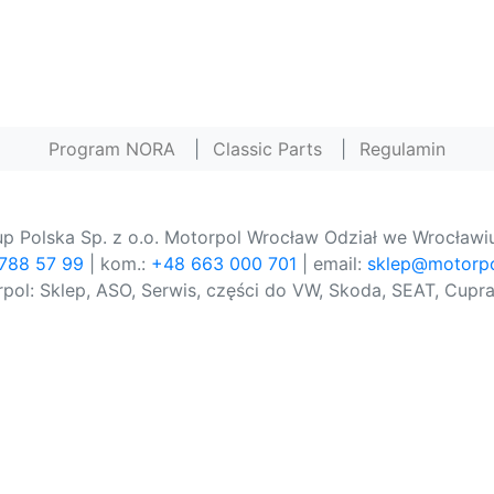
Program NORA
|
Classic Parts
|
Regulamin
p Polska Sp. z o.o. Motorpol Wrocław Odział we Wrocławiu
 788 57 99
| kom.:
+48 663 000 701
| email:
sklep@motorpo
pol: Sklep, ASO, Serwis, części do VW, Skoda, SEAT, Cupra