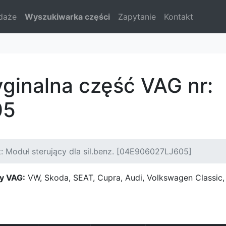
daże
Wyszukiwarka części
Zapytanie
Kontakt
yginalna część VAG nr:
05
: Moduł sterujący dla sil.benz. [04E906027LJ605]
y VAG:
VW, Skoda, SEAT, Cupra, Audi, Volkswagen Classi