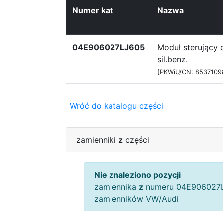
Numer kat
Nazwa
04E906027LJ605
Moduł sterujący 
sil.benz.
[PKWiU/CN: 8537109
Wróć do katalogu części
zamienniki
z
części
Nie znaleziono pozycji
zamiennika
z
numeru 04E906027L
zamienników VW/Audi