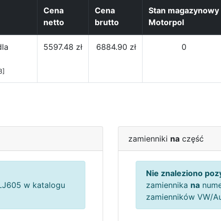
Cena
Cena
Stan magazynowy
netto
brutto
Motorpol
dla
5597.48 zł
6884.90 zł
0
8]
zamienniki
na
część
Nie znaleziono pozy
J605 w katalogu
zamiennika
na
nume
zamienników VW/A