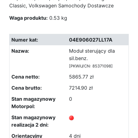
Classic, Volkswagen Samochody Dostawcze
Waga produktu:
0.53 kg
04E906027LL17A
Moduł sterujący dla
sil.benz.
[PKWiU/CN: 85371098]
5865.77 zł
7214.90 zł
0
4 dni