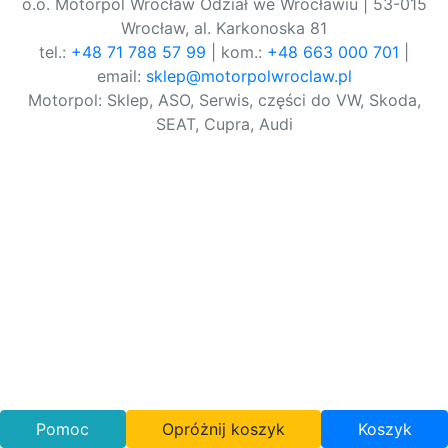
o.o. Motorpol Wrocław Odział we Wrocławiu | 53-015
Wrocław, al. Karkonoska 81
tel.:
+48 71 788 57 99
| kom.:
+48 663 000 701
|
email:
sklep@motorpolwroclaw.pl
Motorpol: Sklep, ASO, Serwis, części do VW, Skoda,
SEAT, Cupra, Audi
Pomoc
Opróżnij koszyk
Koszyk