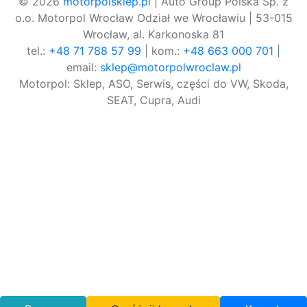
© 2026
motorpolsklep.pl
| Auto Group Polska Sp. z
o.o. Motorpol Wrocław Odział we Wrocławiu | 53-015
Wrocław, al. Karkonoska 81
tel.:
+48 71 788 57 99
| kom.:
+48 663 000 701
|
email:
sklep@motorpolwroclaw.pl
Motorpol: Sklep, ASO, Serwis, części do VW, Skoda,
SEAT, Cupra, Audi