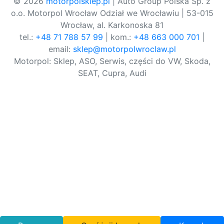
© 2026
motorpolsklep.pl
| Auto Group Polska Sp. z
o.o. Motorpol Wrocław Odział we Wrocławiu | 53-015
Wrocław, al. Karkonoska 81
tel.:
+48 71 788 57 99
| kom.:
+48 663 000 701
|
email:
sklep@motorpolwroclaw.pl
Motorpol: Sklep, ASO, Serwis, części do VW, Skoda,
SEAT, Cupra, Audi