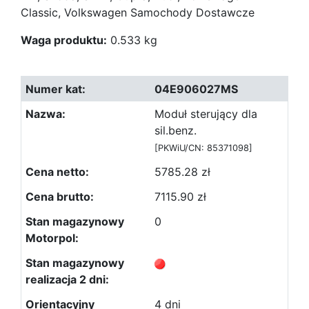
Classic, Volkswagen Samochody Dostawcze
Waga produktu:
0.533 kg
04E906027MS
Moduł sterujący dla
sil.benz.
[PKWiU/CN: 85371098]
5785.28 zł
7115.90 zł
0
4 dni