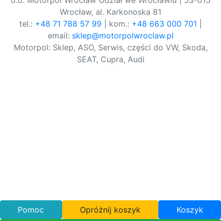
o.o. Motorpol Wrocław Odział we Wrocławiu | 53-015
Wrocław, al. Karkonoska 81
tel.:
+48 71 788 57 99
| kom.:
+48 663 000 701
|
email:
sklep@motorpolwroclaw.pl
Motorpol: Sklep, ASO, Serwis, części do VW, Skoda,
SEAT, Cupra, Audi
Pomoc
Opróżnij koszyk
Koszyk