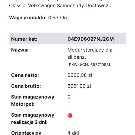
Classic, Volkswagen Samochody Dostawcze
Waga produktu:
0.533 kg
04E906027NJ2GM
Moduł sterujący dla
sil.benz.
[PKWiU/CN: 85371098]
5660.08 zł
6961.90 zł
0
4 dni