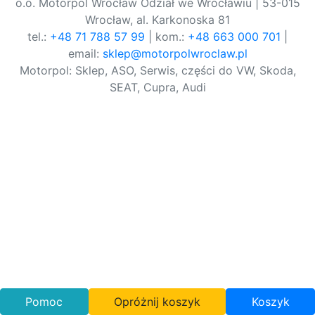
o.o. Motorpol Wrocław Odział we Wrocławiu | 53-015
Wrocław, al. Karkonoska 81
tel.:
+48 71 788 57 99
| kom.:
+48 663 000 701
|
email:
sklep@motorpolwroclaw.pl
Motorpol: Sklep, ASO, Serwis, części do VW, Skoda,
SEAT, Cupra, Audi
Pomoc
Opróżnij koszyk
Koszyk