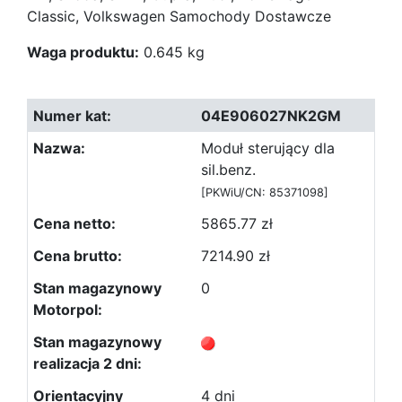
Classic, Volkswagen Samochody Dostawcze
Waga produktu:
0.645 kg
04E906027NK2GM
Moduł sterujący dla
sil.benz.
[PKWiU/CN: 85371098]
5865.77 zł
7214.90 zł
0
4 dni