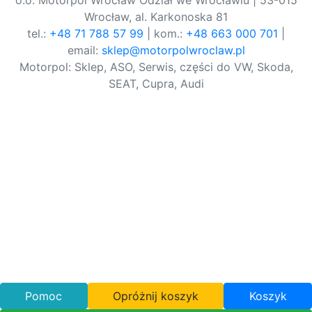
o.o. Motorpol Wrocław Odział we Wrocławiu | 53-015
Wrocław, al. Karkonoska 81
tel.:
+48 71 788 57 99
| kom.:
+48 663 000 701
|
email:
sklep@motorpolwroclaw.pl
Motorpol: Sklep, ASO, Serwis, części do VW, Skoda,
SEAT, Cupra, Audi
Pomoc
Opróżnij koszyk
Koszyk