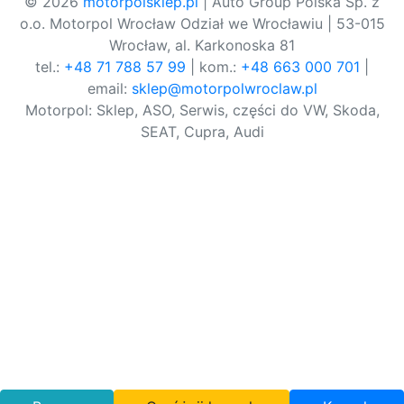
© 2026
motorpolsklep.pl
| Auto Group Polska Sp. z
o.o. Motorpol Wrocław Odział we Wrocławiu | 53-015
Wrocław, al. Karkonoska 81
tel.:
+48 71 788 57 99
| kom.:
+48 663 000 701
|
email:
sklep@motorpolwroclaw.pl
Motorpol: Sklep, ASO, Serwis, części do VW, Skoda,
SEAT, Cupra, Audi