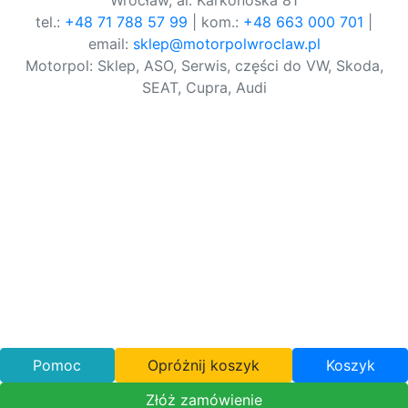
Wrocław, al. Karkonoska 81
tel.:
+48 71 788 57 99
| kom.:
+48 663 000 701
|
email:
sklep@motorpolwroclaw.pl
Motorpol: Sklep, ASO, Serwis, części do VW, Skoda,
SEAT, Cupra, Audi
Pomoc
Opróżnij koszyk
Koszyk
Złóż zamówienie