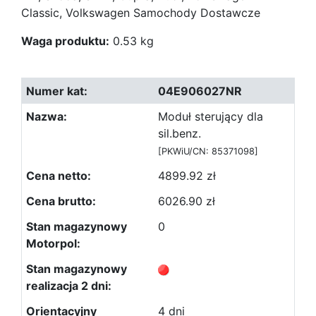
Classic, Volkswagen Samochody Dostawcze
Waga produktu:
0.53 kg
04E906027NR
Moduł sterujący dla
sil.benz.
[PKWiU/CN: 85371098]
4899.92 zł
6026.90 zł
0
4 dni