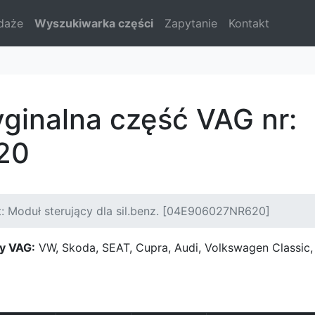
daże
Wyszukiwarka części
Zapytanie
Kontakt
yginalna część VAG nr:
20
: Moduł sterujący dla sil.benz. [04E906027NR620]
y VAG:
VW, Skoda, SEAT, Cupra, Audi, Volkswagen Classi