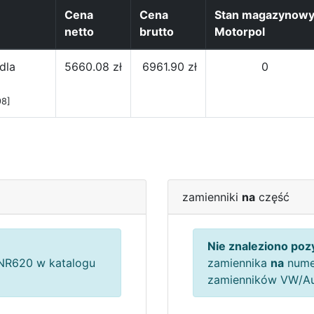
Cena
Cena
Stan magazynow
netto
brutto
Motorpol
dla
5660.08 zł
6961.90 zł
0
98]
zamienniki
na
część
Nie znaleziono pozy
R620 w katalogu
zamiennika
na
nume
zamienników VW/A