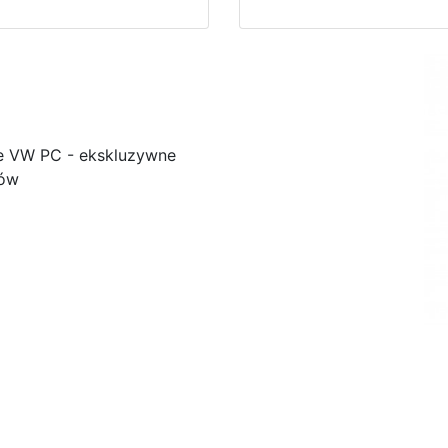
e VW PC - ekskluzywne
ków