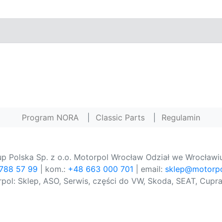
Program NORA
|
Classic Parts
|
Regulamin
p Polska Sp. z o.o. Motorpol Wrocław Odział we Wrocławiu
 788 57 99
| kom.:
+48 663 000 701
| email:
sklep@motorpo
pol: Sklep, ASO, Serwis, części do VW, Skoda, SEAT, Cupra