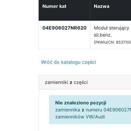
Numer kat
Nazwa
04E906027NR620
Moduł sterujący 
sil.benz.
[PKWiU/CN: 853710
Wróć do katalogu części
zamienniki
z
części
Nie znaleziono pozycji
zamiennika
z
numeru 04E906027N
zamienników VW/Audi