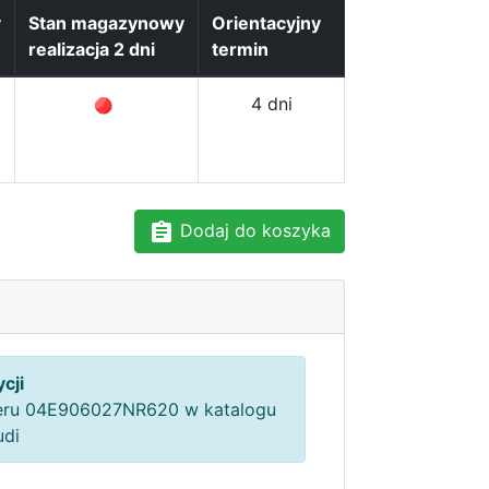
y
Stan magazynowy
Orientacyjny
realizacja 2 dni
termin
4 dni
Dodaj do koszyka
cji
ru 04E906027NR620 w katalogu
udi