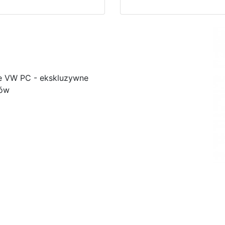
e VW PC - ekskluzywne
ków