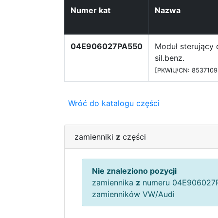
Numer kat
Nazwa
04E906027PA550
Moduł sterujący 
sil.benz.
[PKWiU/CN: 8537109
Wróć do katalogu części
zamienniki
z
części
Nie znaleziono pozycji
zamiennika
z
numeru 04E906027P
zamienników VW/Audi