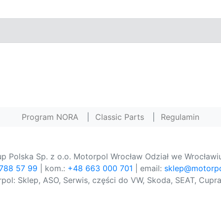
Program NORA
|
Classic Parts
|
Regulamin
p Polska Sp. z o.o. Motorpol Wrocław Odział we Wrocławiu
 788 57 99
| kom.:
+48 663 000 701
| email:
sklep@motorpo
pol: Sklep, ASO, Serwis, części do VW, Skoda, SEAT, Cupra