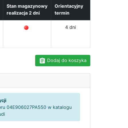
Stan magazynowy
Orientacyjny
realizacja 2 dni
termin
4 dni
Dodaj do koszyka
cji
ru 04E906027PA550 w katalogu
udi