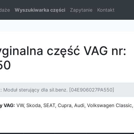
daże
Wyszukiwarka części
Zapytanie
Kontakt
yginalna część VAG nr:
50
: Moduł sterujący dla sil.benz. [04E906027PA550]
y VAG:
VW, Skoda, SEAT, Cupra, Audi, Volkswagen Classi