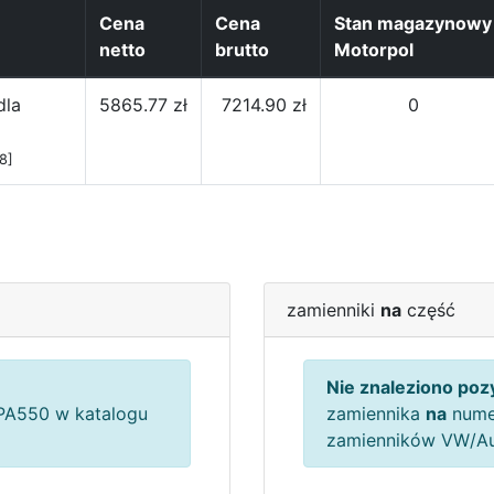
Cena
Cena
Stan magazynowy
netto
brutto
Motorpol
dla
5865.77 zł
7214.90 zł
0
8]
zamienniki
na
część
Nie znaleziono pozy
A550 w katalogu
zamiennika
na
nume
zamienników VW/A