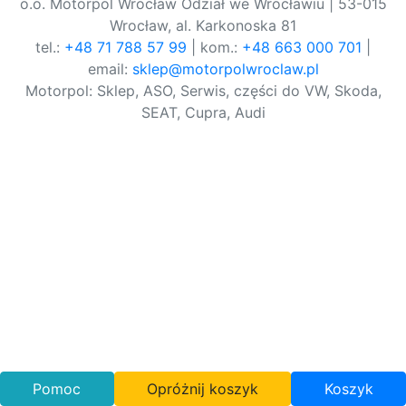
o.o. Motorpol Wrocław Odział we Wrocławiu | 53-015
Wrocław, al. Karkonoska 81
tel.:
+48 71 788 57 99
| kom.:
+48 663 000 701
|
email:
sklep@motorpolwroclaw.pl
Motorpol: Sklep, ASO, Serwis, części do VW, Skoda,
SEAT, Cupra, Audi
Pomoc
Opróżnij koszyk
Koszyk