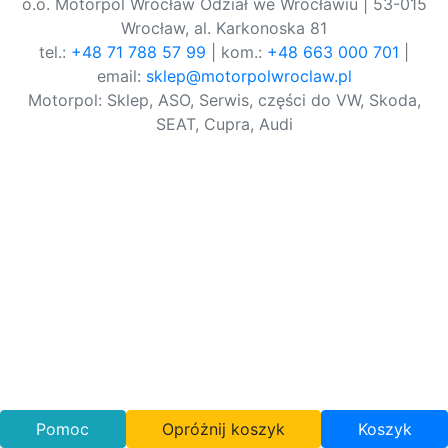
o.o. Motorpol Wrocław Odział we Wrocławiu | 53-015
Wrocław, al. Karkonoska 81
tel.:
+48 71 788 57 99
| kom.:
+48 663 000 701
|
email:
sklep@motorpolwroclaw.pl
Motorpol: Sklep, ASO, Serwis, części do VW, Skoda,
SEAT, Cupra, Audi
Pomoc
Opróżnij koszyk
Koszyk