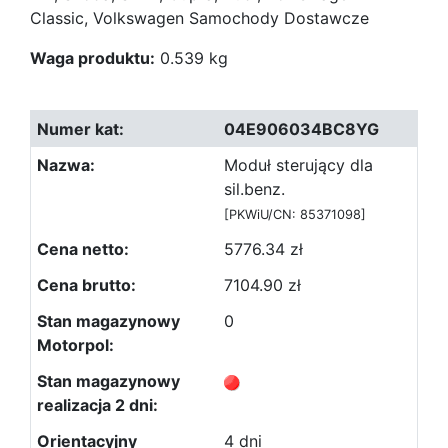
Classic, Volkswagen Samochody Dostawcze
Waga produktu:
0.539 kg
04E906034BC8YG
Moduł sterujący dla
sil.benz.
[PKWiU/CN: 85371098]
5776.34 zł
7104.90 zł
0
4 dni