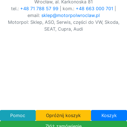
Wrocław, al. Karkonoska 81
tel.:
+48 71 788 57 99
| kom.:
+48 663 000 701
|
email:
sklep@motorpolwroclaw.pl
Motorpol: Sklep, ASO, Serwis, części do VW, Skoda,
SEAT, Cupra, Audi
Pomoc
Opróżnij koszyk
Koszyk
Złóż zamówienie