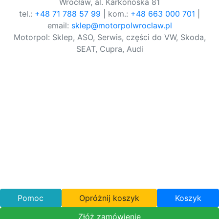
Wrocław, al. Karkonoska 81
tel.:
+48 71 788 57 99
| kom.:
+48 663 000 701
|
email:
sklep@motorpolwroclaw.pl
Motorpol: Sklep, ASO, Serwis, części do VW, Skoda,
SEAT, Cupra, Audi
Pomoc
Opróżnij koszyk
Koszyk
Złóż zamówienie