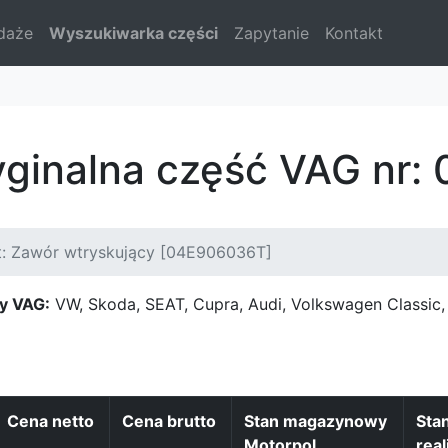
daże
Wyszukiwarka części
Zapytanie
Kontakt
yginalna część VAG nr
t: Zawór wtryskujący [04E906036T]
y VAG:
VW, Skoda, SEAT, Cupra, Audi, Volkswagen Classi
Cena netto
Cena brutto
Stan magazynowy
Sta
Motorpol
real