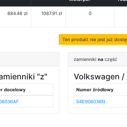
884.48 zł
1087.91 zł
0
Ten produkt nie jest już dos
zamienniki
na
część
amienniki "z"
Volkswagen / 
r docelowy
Numer źródłowy
06036AF
04E906036N