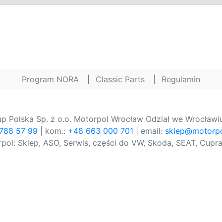
Program NORA
|
Classic Parts
|
Regulamin
p Polska Sp. z o.o. Motorpol Wrocław Odział we Wrocławiu
 788 57 99
| kom.:
+48 663 000 701
| email:
sklep@motorpo
pol: Sklep, ASO, Serwis, części do VW, Skoda, SEAT, Cupra