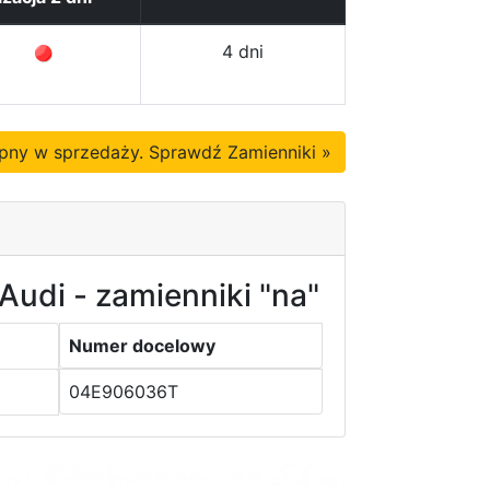
4 dni
tępny w sprzedaży. Sprawdź Zamienniki »
Audi - zamienniki "na"
Numer docelowy
04E906036T