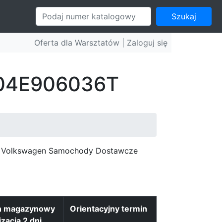
Szukaj
Oferta dla Warsztatów |
Zaloguj się
: 04E906036T
c, Volkswagen Samochody Dostawcze
n magazynowy
Orientacyjny termin
izacja 2 dni