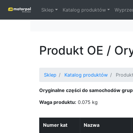
Sklep
Katalog produktów
Wyprze
Produkt OE / Or
Sklep
Katalog produktów
Produk
Oryginalne części do samochodów grup
Waga produktu:
0.075 kg
Numer kat
Nazwa