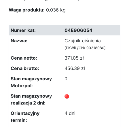
Waga produktu:
0.036 kg
04E906054
Czujnik ciśnienia
[PKWiU/CN: 90318080]
371.05 zł
456.39 zł
0
4 dni