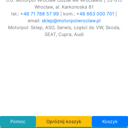
o.o. Motorpol Wrocław Odział we Wrocławiu | 53-015
Wrocław, al. Karkonoska 81
tel.:
+48 71 788 57 99
| kom.:
+48 663 000 701
|
email:
sklep@motorpolwroclaw.pl
Motorpol: Sklep, ASO, Serwis, części do VW, Skoda,
SEAT, Cupra, Audi
Pomoc
Opróżnij koszyk
Koszyk