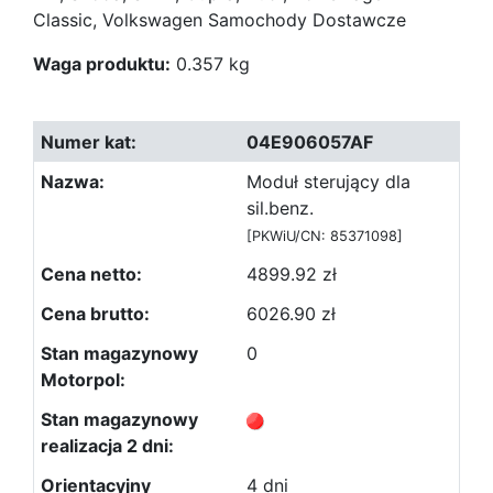
Classic, Volkswagen Samochody Dostawcze
Waga produktu:
0.357 kg
04E906057AF
Moduł sterujący dla
sil.benz.
[PKWiU/CN: 85371098]
4899.92 zł
6026.90 zł
0
4 dni