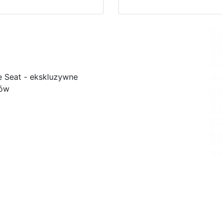
e Seat - ekskluzywne
ków