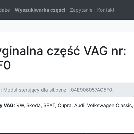
daże
Wyszukiwarka części
Zapytanie
Kontakt
yginalna część VAG nr:
F0
: Moduł sterujący dla sil.benz. [04E906057AG5F0]
y VAG:
VW, Skoda, SEAT, Cupra, Audi, Volkswagen Classi