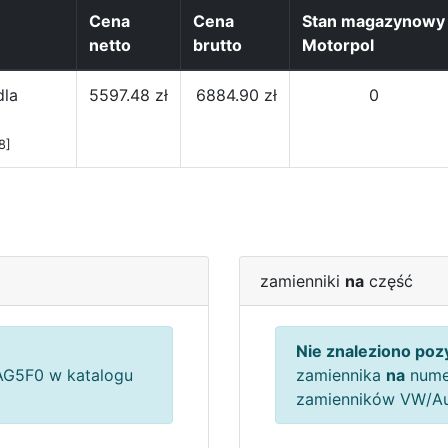
Cena
Cena
Stan magazynowy
netto
brutto
Motorpol
dla
5597.48 zł
6884.90 zł
0
8]
zamienniki
na
część
Nie znaleziono pozy
G5F0 w katalogu
zamiennika
na
nume
zamienników VW/A