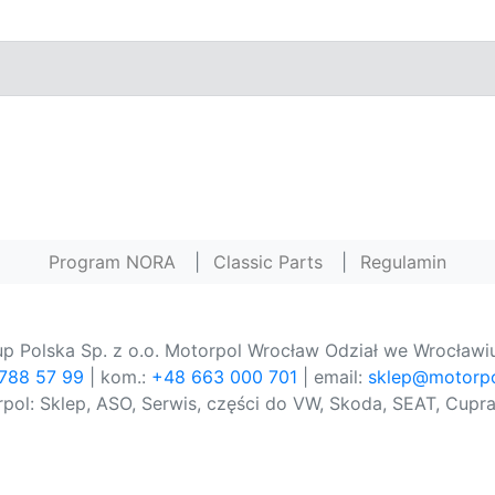
Program NORA
|
Classic Parts
|
Regulamin
p Polska Sp. z o.o. Motorpol Wrocław Odział we Wrocławiu
 788 57 99
| kom.:
+48 663 000 701
| email:
sklep@motorpo
pol: Sklep, ASO, Serwis, części do VW, Skoda, SEAT, Cupra