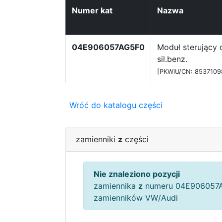
Numer kat
Nazwa
04E906057AG5F0
Moduł sterujący 
sil.benz.
[PKWiU/CN: 8537109
Wróć do katalogu części
zamienniki
z
części
Nie znaleziono pozycji
zamiennika
z
numeru 04E906057A
zamienników VW/Audi