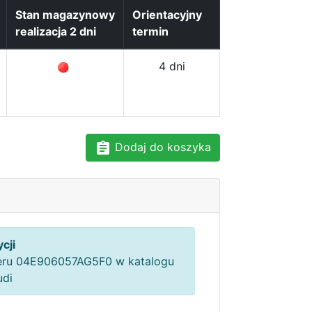
Stan magazynowy
Orientacyjny
realizacja 2 dni
termin
4 dni
Dodaj do koszyka
cji
ru 04E906057AG5F0 w katalogu
udi