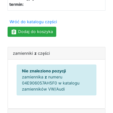
Wróć do katalogu części
Dodaj do koszyka
zamienniki
z
części
Nie znaleziono pozycji
zamiennika
z
numeru
04E906057AH5F0 w katalogu
zamienników VW/Audi