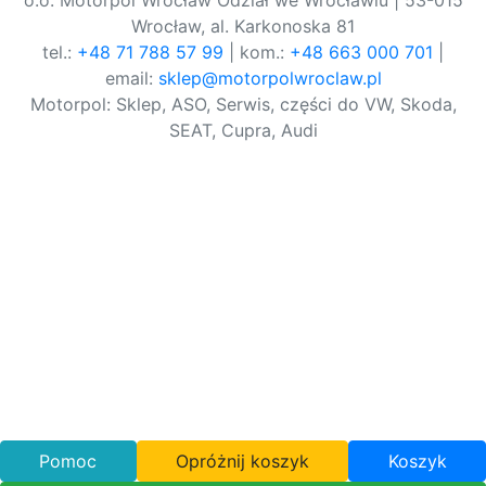
o.o. Motorpol Wrocław Odział we Wrocławiu | 53-015
Wrocław, al. Karkonoska 81
tel.:
+48 71 788 57 99
| kom.:
+48 663 000 701
|
email:
sklep@motorpolwroclaw.pl
Motorpol: Sklep, ASO, Serwis, części do VW, Skoda,
SEAT, Cupra, Audi
Pomoc
Opróżnij koszyk
Koszyk