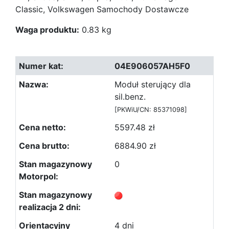
Classic, Volkswagen Samochody Dostawcze
Waga produktu:
0.83 kg
04E906057AH5F0
Moduł sterujący dla
sil.benz.
[PKWiU/CN: 85371098]
5597.48 zł
6884.90 zł
0
4 dni