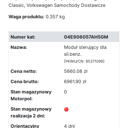
Classic, Volkswagen Samochody Dostawcze
Waga produktu:
0.357 kg
04E906057AH5GM
Moduł sterujący dla
sil.benz.
[PKWiU/CN: 85371098]
5660.08 zł
6961.90 zł
0
4 dni