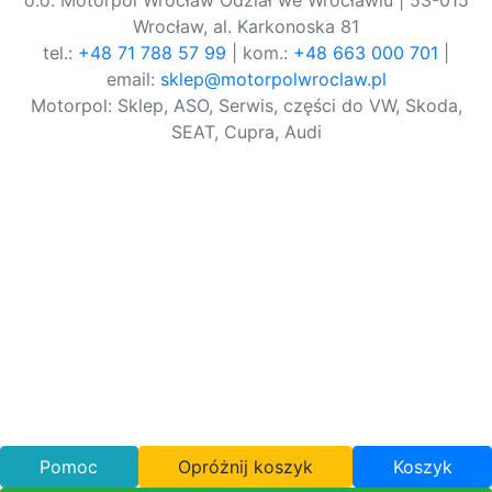
o.o. Motorpol Wrocław Odział we Wrocławiu | 53-015
Wrocław, al. Karkonoska 81
tel.:
+48 71 788 57 99
| kom.:
+48 663 000 701
|
email:
sklep@motorpolwroclaw.pl
Motorpol: Sklep, ASO, Serwis, części do VW, Skoda,
SEAT, Cupra, Audi
Pomoc
Opróżnij koszyk
Koszyk